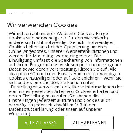
Wir verwenden Cookies
Wir nutzen auf unserer Webseite Cookies. Einige
Cookies sind notwendig (z.B. für den Warenkorb)
andere sind nicht notwendig. Die nicht-notwendigen
Cookies helfen uns bei der Optimierung unseres
Online-Angebotes, unserer Webseitenfunktionen und
Hiermit bestätige ich, dass ich mit der Verarbeitung
werden für Marketingzwecke eingesetzt. Die
Einwilligung umfasst die Speicherung von Informationen
meiner Daten zum Zweck der Kontaktaufnahme, wie in
auf Ihrem Endgerät, das Auslesen personenbezogener
der
Datenschutzerklärung
beschrieben, einverstanden
Daten sowie deren Verarbeitung. Klicken Sie auf „Alle
bin.
akzeptieren“, um in den Einsatz von nicht notwendigen
Cookies einzuwilligen oder auf „Alle ablehnen“, wenn Sie
sich anders entscheiden. Sie können unter
„Einstellungen verwalten“ detaillierte Informationen der
Please
von uns eingesetzten Arten von Cookies erhalten und
leave
deren Einstellungen aufrufen. Sie können die
Einstellungen jederzeit aufrufen und Cookies auch
this
nachträglich jederzeit abwählen (z.B. in der
field
Datenschutzerklärung oder unten auf unserer
empty.
Alternative:
Webseite).
ALLE ZULASSEN
ALLE ABLEHNEN