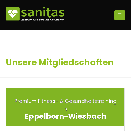
Unsere Mitgliedschaften
Premium Fitness- & Gesundheitstraining
in
Eppelborn-Wiesbach