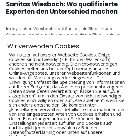
Sanitas Wiesbach: Wo qualifizierte
Experten den Unterschied machen
Im idyllischen Wiesbach steht Sanitas, ein Fitness- und
Gesundheitszentrum, das weit mehr als nur Fitnesstraining
anbietet. Unter der fachkundigen Leitung von Markus Brill,
Wir verwenden Cookies
einem Diplomsportlehrer mit einem beeindruckenden
Hintergrund in Sporttherapie und Humanmedizin, hat sich
Wir nutzen auf unserer Webseite Cookies. Einige
Cookies sind notwendig (z.B. für den Warenkorb)
Sanitas-Wiesbach zu einem der führenden regionalen
andere sind nicht notwendig. Die nicht-notwendigen
Anbieter für Rehasport und Gesundheitstraining entwickelt. In
Cookies helfen uns bei der Optimierung unseres
unserem exklusiven Interview gibt Markus Brill Einblicke in die
Online-Angebotes, unserer Webseitenfunktionen und
werden für Marketingzwecke eingesetzt. Die
Philosophie, die Expertise und die einzigartigen Angebote des
Einwilligung umfasst die Speicherung von Informationen
Sanitas Wiesbach.
auf Ihrem Endgerät, das Auslesen personenbezogener
Daten sowie deren Verarbeitung. Klicken Sie auf „Alle
akzeptieren“, um in den Einsatz von nicht notwendigen
Cookies einzuwilligen oder auf „Alle ablehnen“, wenn Sie
sich anders entscheiden. Sie können unter
Artikel lesen
„Einstellungen verwalten“ detaillierte Informationen der
von uns eingesetzten Arten von Cookies erhalten und
deren Einstellungen aufrufen. Sie können die
Einstellungen jederzeit aufrufen und Cookies auch
nachträglich jederzeit abwählen (z.B. in der
Datenschutzerklärung oder unten auf unserer