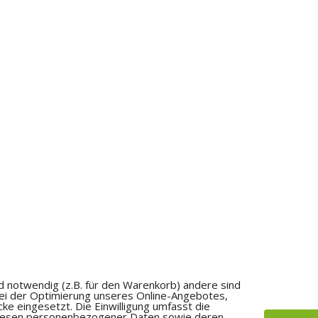
d notwendig (z.B. für den Warenkorb) andere sind
bei der Optimierung unseres Online-Angebotes,
e eingesetzt. Die Einwilligung umfasst die
uslesen personenbezogener Daten sowie deren