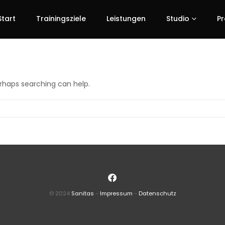
Start
Trainingsziele
Leistungen
Studio
Pr
erhaps searching can help.
© 2024
Sanitas
-
Impressum
-
Datenschutz